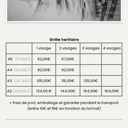
Grille tarifaire
1 visage
2 visages
3 visages
4 visages
A5
(14,8x21)
62,00€
67,00€
A4
(21,x29,7)
82,00€
92,00€
A3
(29,7x42)
105,00€
115,00€
125,00€
A2
(42x59,4)
134,00 €
144,00€
154,00€
164,00€
+ frais de port, emballage et garantie pendant le transport
(entre 10€ et 15€ en fonction du format)