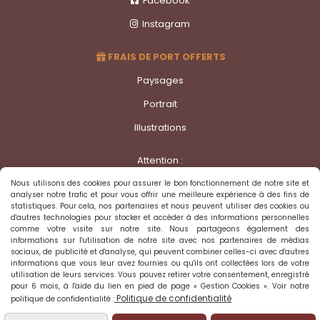
Facebook

Instagram

FRAIS DE PORT OFFERTS

Paysages
Portrait
Illustrations
Attention :
Copyright 2025 Annja - Toute reproduction ou utilisation
Nous utilisons des cookies pour assurer le bon fonctionnement de notre site et
analyser notre trafic et pour vous offrir une meilleure expérience à des fins de
des oeuvres sur ce site est interdite sans l'autorisation de
statistiques. Pour cela, nos partenaires et nous peuvent utiliser des cookies ou
l'auteur.
d'autres technologies pour stocker et accéder à des informations personnelles
comme votre visite sur notre site. Nous partageons également des
informations sur l'utilisation de notre site avec nos partenaires de médias
sociaux, de publicité et d'analyse, qui peuvent combiner celles-ci avec d'autres
Autoriser
Facebook est désactivé.
informations que vous leur avez fournies ou qu'ils ont collectées lors de votre
utilisation de leurs services. Vous pouvez retirer votre consentement, enregistré
pour 6 mois, à l'aide du lien en pied de page « Gestion Cookies ». Voir notre
Politique de confidentialité
politique de confidentialité :
Mentions Légales
Politique de confidentialité