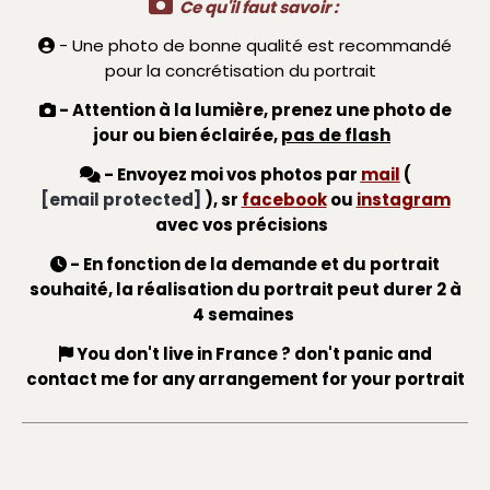

Ce qu'il faut savoir :
- Une photo de bonne qualité est recommandé

pour la concrétisation du portrait
- Attention à la lumière,
prenez une photo de

jour ou bien éclairée
,
pas de flash
- Envoyez moi vos photos par
mail
(

[email protected]
), sr
facebook
ou
instagram
avec vos précisions
- En fonction de la demande et du portrait

souhaité,
la réalisation du portrait peut durer 2 à
4 semaines
You don't live in France ? don't panic and

contact me for any arrangement for your portrait