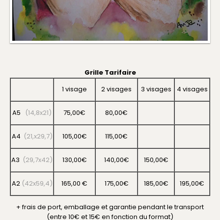
Grille Tarifaire
1 visage
2 visages
3 visages
4 visages
A5
(14,8x21)
75,00€
80,00€
A4
(21,x29,7)
105,00€
115,00€
A3
(29,7x42)
130,00€
140,00€
150,00€
A2
(42x59,4)
165,00 €
175,00€
185,00€
195,00€
+ frais de port, emballage et garantie pendant le transport
(entre 10€ et 15€ en fonction du format)